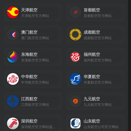
天津航空
首都航空
天津航空官方网站
首都航空官方网站
澳门航空
成都航空
澳门航空官方网站
成都航空官方网站
东海航空
福州航空
东海航空官方网站
福州航空官方网站
中华航空
华夏航空
中华航空官方网站
华夏航空官方网站
江西航空
九元航空
江西航空官方网站
九元航空官方网站
深圳航空
山东航空
深圳航空官方网站提供国际国内机票预订、特价优惠机票预订、航班动态查询、机票退改签、网上值机在线选座等服务。深航官网预订机票可享折后再减等优惠，客服热线95361。
山东航空公司官方网站