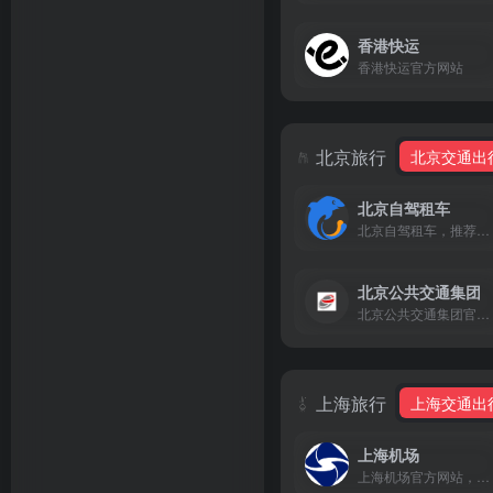
香港快运
香港快运官方网站
北京旅行
北京交通出
北京自驾租车
北京自驾租车，推荐使用携程...
北京公共交通集团
北京公共交通集团官方网站
上海旅行
上海交通出
上海机场
上海机场官方网站，上海浦东国际机场/上海虹桥国际机场