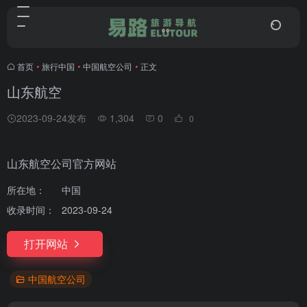
首页
•
旅行中国
•
中国航空公司
•
正文
山东航空
2023-09-24发布
1,304
0
0
山东航空公司官方网站
所在地：
中国
收录时间：
2023-09-24
打开网站
中国航空公司