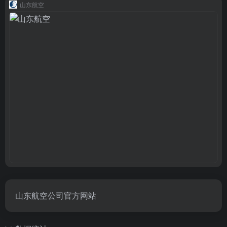
山东航空
山东航空公司官方网站