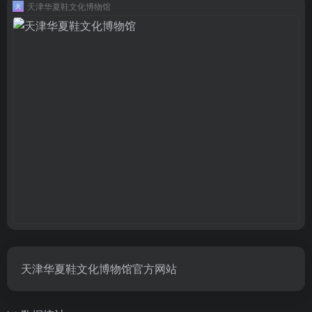
天津华夏鞋文化博物馆
天津华夏鞋文化博物馆官方网站