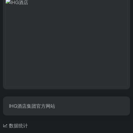
IHG酒店集团官方网站
数据统计