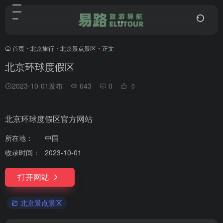
首页
•
北京旅行
•
北京景点景区
•
正文
北京环球度假区
2023-10-01发布
643
0
0
北京环球度假区官方网站
所在地：
中国
收录时间：
2023-10-01
打开网站
北京景点景区