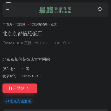
首页
•
北京旅行
•
北京宾馆酒店
•
正文
北京京都信苑饭店
2023-10-16更新
1,183
0
0
北京京都信苑饭店官方网站
所在地：
中国
收录时间：
2023-10-16
打开网站
北京宾馆酒店