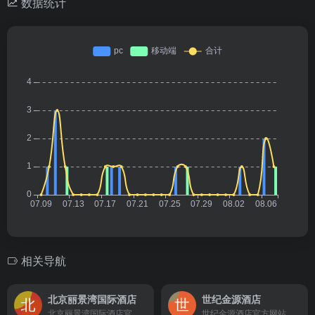
数据统计
相关导航
北京丽景湾国际酒店
世纪金源酒店
北京丽景湾国际酒店官方网站
世纪金源酒店官方网站