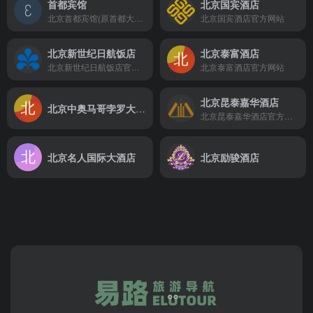
首都宾馆
北京国宾酒店
北京首都宾馆(原首都大酒店)官方网站
北京国宾酒店官方网站
北京新世纪日航饭店
北京泰富酒店
北京新世纪日航饭店官方网站
北京泰富酒店官方网站
北京昆泰嘉华酒店
北京中奥马哥孛罗大酒店
北京昆泰嘉华酒店官方网站
北京名人国际大酒店
北京励骏酒店