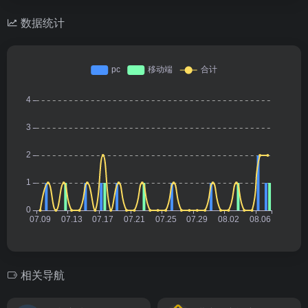
数据统计
相关导航