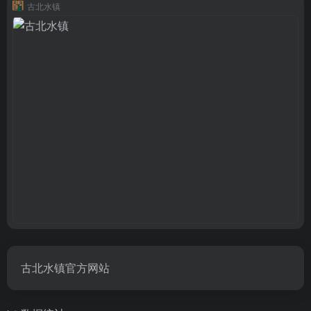
古北水镇
古北水镇官方网站