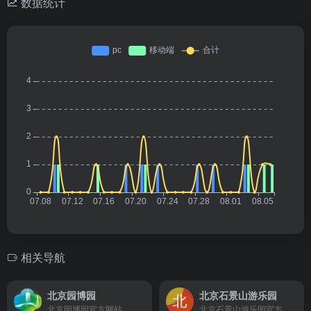
数据统计
相关导航
北京园博园
北京石景山游乐园
北京园博园官方网站
北京石景山游乐园官方网站