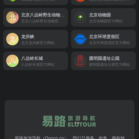
北京八达岭野生动物世界
北京动物园
北京八达岭野生动物世界官方网站
北京动物园官方网站
龙庆峡
北京环球度假区
北京龙庆峡官方网站
北京环球度假区官方网站
八达岭长城
圆明园遗址公园
八达岭长城官方网站
圆明园遗址公园官方网站
易路旅游导航（Goocn.cn），我们只服务、收集、拥有独