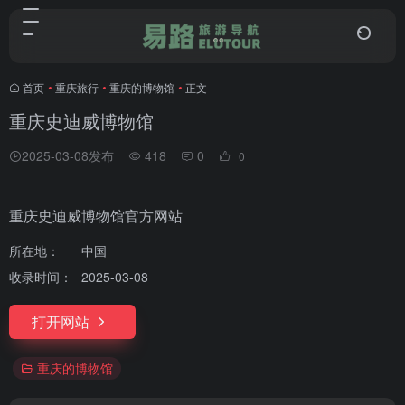
首页
•
重庆旅行
•
重庆的博物馆
•
正文
重庆史迪威博物馆
2025-03-08发布
418
0
0
重庆史迪威博物馆官方网站
所在地：
中国
收录时间：
2025-03-08
打开网站
重庆的博物馆