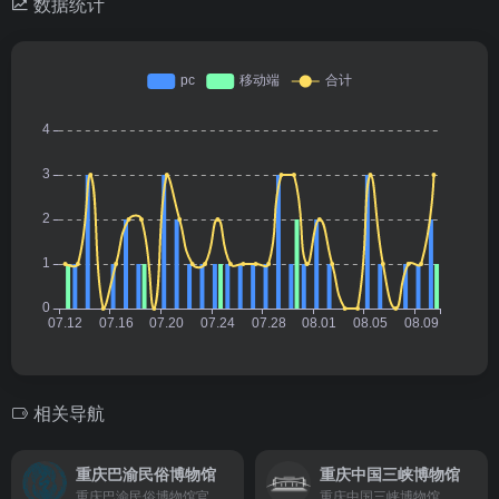
数据统计
相关导航
重庆巴渝民俗博物馆
重庆中国三峡博物馆
重庆巴渝民俗博物馆官方网站
重庆中国三峡博物馆