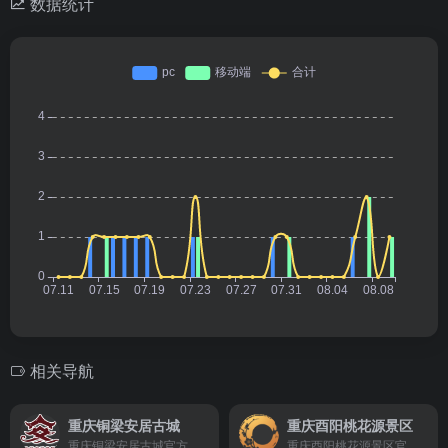
数据统计
相关导航
重庆铜梁安居古城
重庆酉阳桃花源景区
重庆铜梁安居古城官方网站
重庆酉阳桃花源景区官方网站