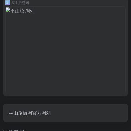
巫山旅游网
巫山旅游网官方网站