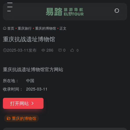
首页
•
重庆旅行
•
重庆的博物馆
•
正文
重庆抗战遗址博物馆
2025-03-11发布
286
0
0
重庆抗战遗址博物馆官方网站
所在地：
中国
收录时间：
2025-03-11
打开网站
重庆的博物馆