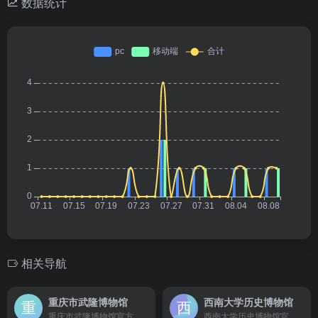
数据统计
相关导航
重庆市武隆博物馆
西南大学历史博物馆
重庆市武隆博物馆官方网站
西南大学历史博物馆官方网站