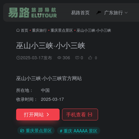
易路首页
广东旅行
首页
•
重庆旅行
•
重庆景点景区
•
巫山小三峡·小小三峡
巫山小三峡·小小三峡
2025-03-17发布
306
0
0
巫山小三峡·小小三峡官方网站
所在地：
中国
收录时间：
2025-03-17
打开网站
手机查看
重庆景点景区
# 重庆 AAAAA 景区