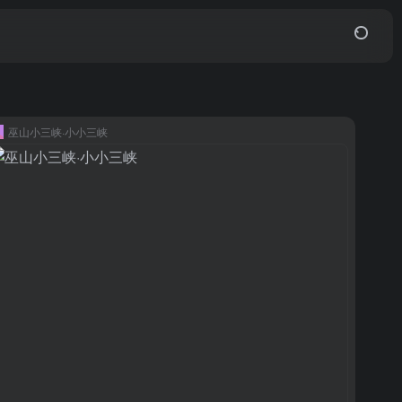
巫山小三峡·小小三峡