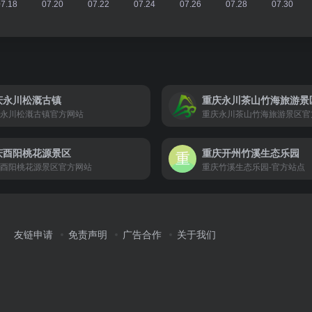
庆永川松溉古镇
重庆永川茶山竹海旅游景
永川松溉古镇官方网站
重庆永川茶山竹海旅游景区官
庆酉阳桃花源景区
重庆开州竹溪生态乐园
酉阳桃花源景区官方网站
重庆竹溪生态乐园-官方站点
友链申请
免责声明
广告合作
关于我们