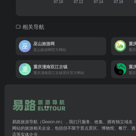
相关导航
巫山旅游网
重
巫山旅游网官方网站
重庆
重庆潼南双江古镇
重
重庆潼南双江古镇景区官方网站
重庆
易路旅游导航（Goocn.cn），我们只服务、收集、拥有独立域名
网站的旅游相关企业，包括但不限于景点景区、博物馆、餐厅、酒
店等实体企业。