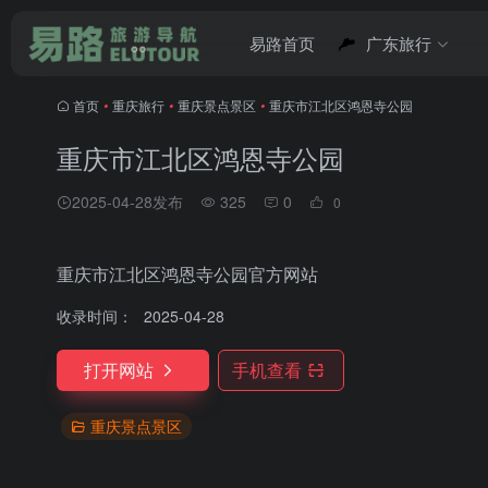
易路首页
广东旅行
首页
•
重庆旅行
•
重庆景点景区
•
重庆市江北区鸿恩寺公园
重庆市江北区鸿恩寺公园
2025-04-28发布
325
0
0
重庆市江北区鸿恩寺公园官方网站
收录时间：
2025-04-28
打开网站
手机查看
重庆景点景区