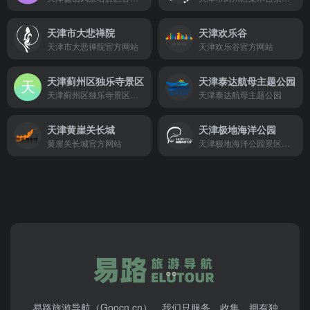
天津市大悲禅院
天津欢乐谷
天津市大悲禅院官方网站
天津欢乐谷官方网站
天津蓟州区独乐寺景区
天津泰达航母主题公园
天津蓟州区独乐寺景区官方网站
天津泰达航母主题公园
天津黄崖关长城
天津极地海洋公园
黄崖关长城官方网站
天津极地海洋公园景区官方网站
易路旅游导航（Goocn.cn），我们只服务、收集、拥有独