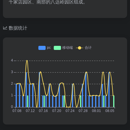
千家店园区、南部的八达岭园区组成。
数据统计