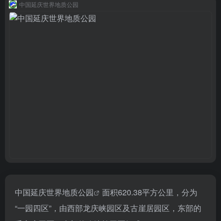
中国延庆世界地质公园
中国延庆
世界地质公园
面积620.38平方公里，分为
“一园四区”，由西部龙庆峡园区及古崖居园区，东部的