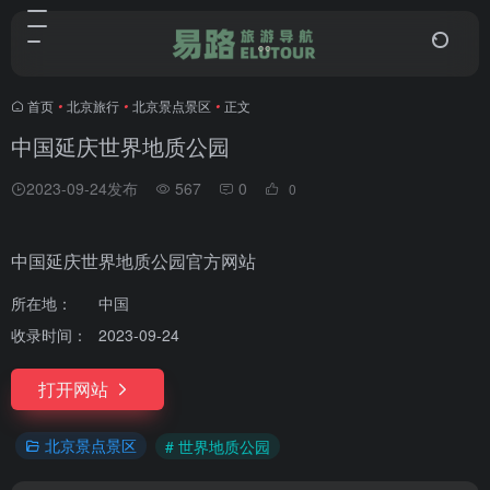
首页
•
北京旅行
•
北京景点景区
•
正文
中国延庆世界地质公园
2023-09-24发布
567
0
0
中国延庆世界地质公园官方网站
所在地：
中国
收录时间：
2023-09-24
打开网站
北京景点景区
# 世界地质公园