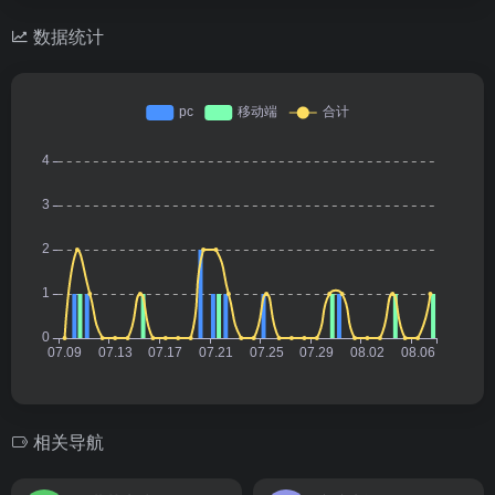
数据统计
相关导航