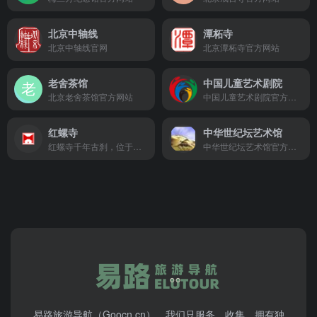
北京中轴线
潭柘寺
北京中轴线官网
北京潭柘寺官方网站
老舍茶馆
中国儿童艺术剧院
北京老舍茶馆官方网站
中国儿童艺术剧院官方网站
红螺寺
中华世纪坛艺术馆
红螺寺千年古刹，位于北京怀柔红螺山下，是京郊礼佛旅游登山胜地，欢迎光临！
中华世纪坛艺术馆官方网站
易路旅游导航（Goocn.cn），我们只服务、收集、拥有独