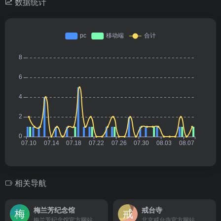
数据统计
相关导航
梅兰芳纪念馆
戒台寺
梅兰芳纪念馆官方网站
北京戒台寺官方网站