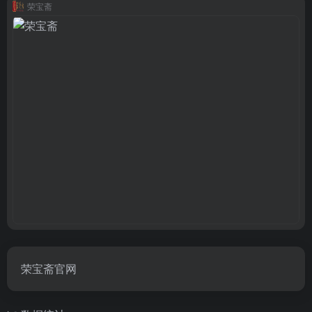
荣宝斋
荣宝斋官网