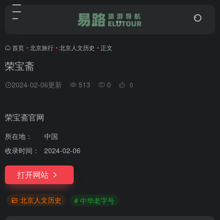
首页
•
北京旅行
•
北京人文历史
•
正文
荣宝斋
2024-02-06更新
513
0
0
荣宝斋官网
所在地：
中国
收录时间：
2024-02-06
打开网站
北京人文历史
# 中华老字号