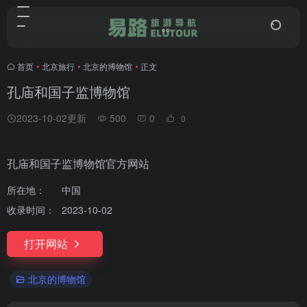
首页
•
北京旅行
•
北京的博物馆
•
正文
孔庙和国子监博物馆
2023-10-02更新
500
0
0
孔庙和国子监博物馆官方网站
所在地：
中国
收录时间：
2023-10-02
打开网站
北京的博物馆