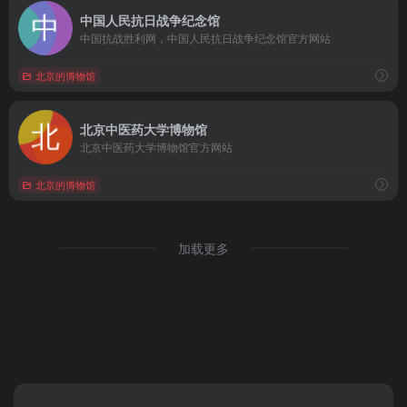
中国人民抗日战争纪念馆
中国抗战胜利网，中国人民抗日战争纪念馆官方网站
北京的博物馆
北京中医药大学博物馆
北京中医药大学博物馆官方网站
北京的博物馆
加载更多