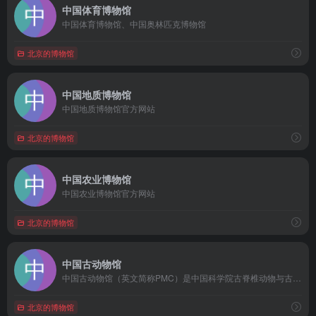
中国体育博物馆
中国体育博物馆、中国奥林匹克博物馆
北京的博物馆
中国地质博物馆
中国地质博物馆官方网站
北京的博物馆
中国农业博物馆
中国农业博物馆官方网站
北京的博物馆
中国古动物馆
中国古动物馆（英文简称PMC）是中国科学院古脊椎动物与古人类研究所创建的，中国第一家以古生物化石为载体，系统普及古生物学、古生态学、古人类学及进化论知识的国家级自然科学类专题博物馆，也是目前亚洲最大的古动物博物馆。
北京的博物馆