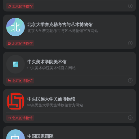
北京的博物馆
北京大学赛克勒考古与艺术博物馆
北京大学赛克勒考古与艺术博物馆官方网站
北京的博物馆
中央美术学院美术馆
中央美术学院美术馆官方网站
北京的博物馆
中央民族大学民族博物馆
中央民族大学民族博物馆官方网站
北京的博物馆
中国国家画院