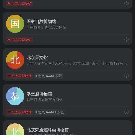
北京的博物馆
国家自然博物馆
国家自然博物馆官方网站
北京的博物馆
北京天文馆
北京天文馆官方网站坐落于北京市西城区西直门外大街138号，占地面积20,000平方米，建筑面积26,000平方米，于1957年正式对外开放，是我国第一座大型天文馆，也是当时亚洲大陆第一座大型天文馆。五十多年来，北京天文馆以其独特的演示手段，吸引了一代又一代的观众。现为国家AAAA级旅游景区。
北京的博物馆
# 北京 AAAA 景区
恭王府博物馆
恭王府博物馆官方网站
北京的博物馆
# 北京 AAAAA 景区
北京荣唐连环画博物馆