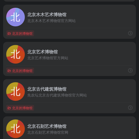
北京木木艺术博物馆
北京木木艺术博物馆官方网站
北京的博物馆
北京艺术博物馆
北京艺术博物馆官方网站
北京的博物馆
北京古代建筑博物馆
先农坛北京古代建筑博物馆官方网站
北京的博物馆
北京石刻艺术博物馆
北京石刻艺术博物馆官网