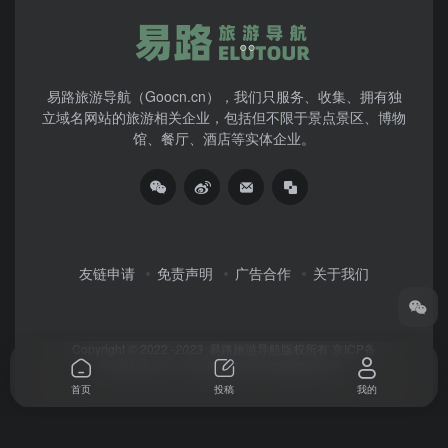
易路旅游导航（Goocn.cn），我们只服务、收集、拥有独
立域名网站的旅游相关企业，包括但不限于景点景区、博物
馆、餐厅、酒店等实体企业。
友链申请
免责声明
广告合作
关于我们
Copyright © 2022 -
2023
易路旅游导航版权所有
京ICP备
06051554号-1
京公网安备11010802043200
首页
投稿
我的