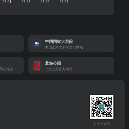
中国国家大剧院
中国国家大剧院官方网站
北海公园
红螺寺千年古刹，位于北京怀柔红螺山下，是京郊礼佛旅游登山胜地，欢迎光临！
北海公园官方网站
关注公众号