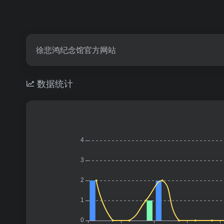
徐悲鸿纪念馆官方网站
数据统计