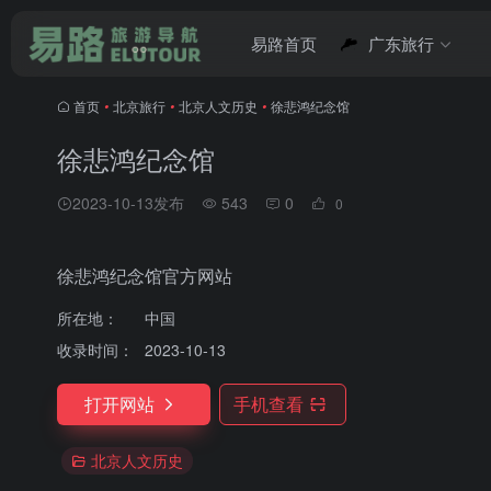
易路首页
广东旅行
首页
•
北京旅行
•
北京人文历史
•
徐悲鸿纪念馆
徐悲鸿纪念馆
2023-10-13发布
543
0
0
徐悲鸿纪念馆官方网站
所在地：
中国
收录时间：
2023-10-13
打开网站
手机查看
北京人文历史