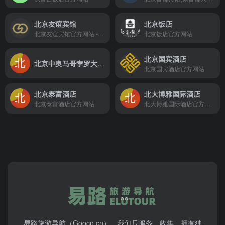
北京友谊宾馆
北京饭店
北京友谊宾馆官方网站 - 亚洲最大的园林式酒店
北京饭店官方网站
北京国宾酒店
北京中奥马哥孛罗大酒店
北京国宾酒店官方网站
北京泰富酒店
北大博雅国际酒店
北京泰富酒店官方网站
北大博雅国际酒店官方网站
易路旅游导航（Goocn.cn），我们只服务、收集、拥有独