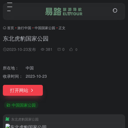
首页
•
旅行中国
•
中国国家公园
•
正文
东北虎豹国家公园
2023-10-23发布
381
0
0
所在地：
中国
收录时间：
2023-10-23
打开网站
中国国家公园
东北虎豹国家公园