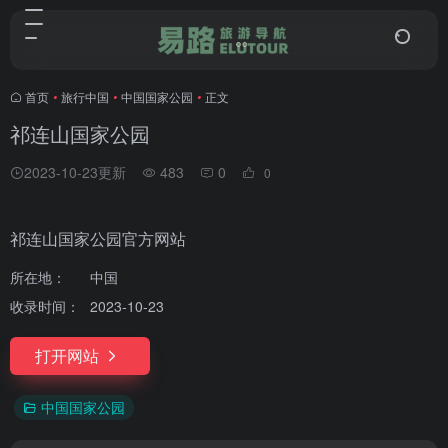
首页
•
旅行中国
•
中国国家公园
•
正文
祁连山国家公园
2023-10-23更新
483
0
0
祁连山国家公园官方网站
所在地：
中国
收录时间：
2023-10-23
打开网站
中国国家公园