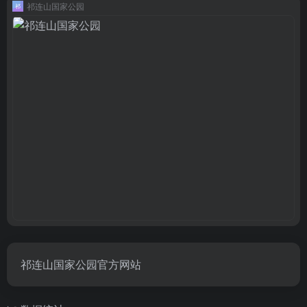
祁连山国家公园
祁连山国家公园官方网站