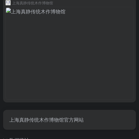
上海真静传统木作博物馆
上海真静传统木作博物馆官方网站