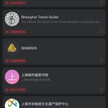
上海交通出行
Shanghai Travel Guide
The Official Shanghai China Travel Website is a practical and authoritative guide for visitors who travel to Shanghai China, and those corporations engaged in planning and organizing corporate incentive travel, conventions, exhibitions and events (MICE) in Shanghai China, covering Shanghai map,weather,flights,airport,train,hotels,restaurants,travel,shopping,events etc.
上海政府机构
SHANGHI
上海政府机构
上海钱学森图书馆
上海钱学森图书馆官网
上海人文历史
上海市非物质文化遗产保护中心