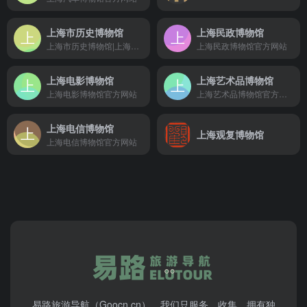
上海市历史博物馆
上海民政博物馆
上海市历史博物馆|上海革命历史博物馆
上海民政博物馆官方网站
上海电影博物馆
上海艺术品博物馆
上海电影博物馆官方网站
上海艺术品博物馆官方网站
上海电信博物馆
上海观复博物馆
上海电信博物馆官方网站
易路旅游导航（Goocn.cn），我们只服务、收集、拥有独