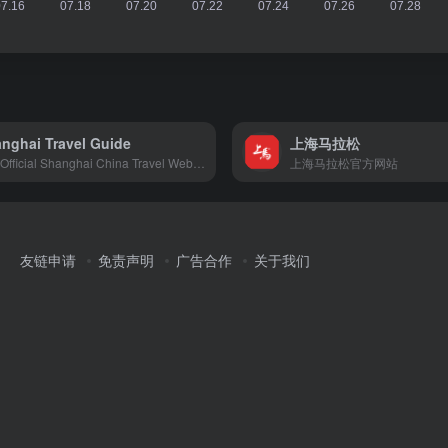
nghai Travel Guide
上海马拉松
The Official Shanghai China Travel Website is a practical and authoritative guide for visitors who travel to Shanghai China, and those corporations engaged in planning and organizing corporate incentive travel, conventions, exhibitions and events (MICE) in Shanghai China, covering Shanghai map,weather,flights,airport,train,hotels,restaurants,travel,shopping,events etc.
上海马拉松官方网站
友链申请
免责声明
广告合作
关于我们