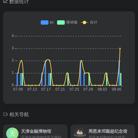
数据统计
相关导航
天津金融博物馆
周恩来邓颖超纪念馆
天津金融博物馆官方网站
周恩来邓颖超纪念馆官方网站