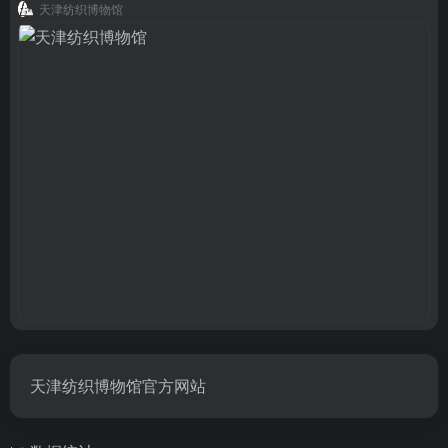
天津纺织博物馆
天津纺织博物馆官方网站