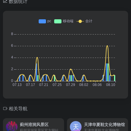
数据统计
相关导航
蓟州溶洞风景区
天津华夏鞋文化博物馆
蓟州溶洞风景区官方网站
天津华夏鞋文化博物馆官方网站