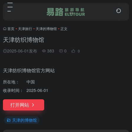
首页
•
天津旅行
•
天津的博物馆
•
正文
天津纺织博物馆
2025-06-01发布
383
0
0
天津纺织博物馆官方网站
所在地：
中国
收录时间：
2025-06-01
打开网站
天津的博物馆