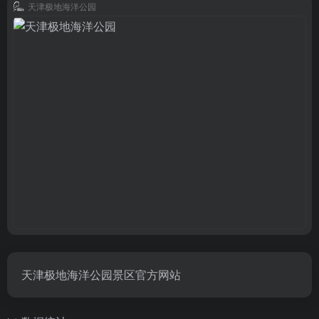
天津极地海洋公园
天津极地海洋公园景区官方网站