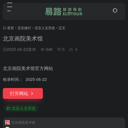
首页
•
北京旅行
•
北京人文历史
•
正文
北京画院美术馆
2025-06-22发布
346
0
0
北京画院美术馆官方网站
收录时间：
2025-06-22
打开网站
北京人文历史
北京画院美术馆