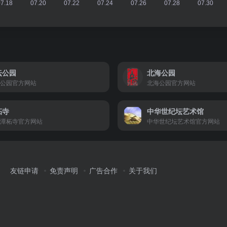
坛公园
北海公园
公园官方网站
北海公园官方网站
柘寺
中华世纪坛艺术馆
潭柘寺官方网站
中华世纪坛艺术馆官方网站
友链申请
免责声明
广告合作
关于我们