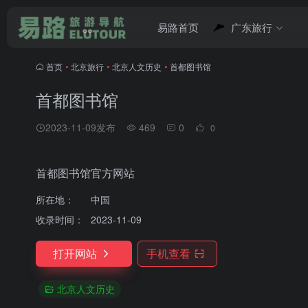
易路首页
广东旅行
首页
•
北京旅行
•
北京人文历史
•
首都图书馆
首都图书馆
2023-11-09发布
469
0
0
首都图书馆官方网站
所在地：
中国
收录时间：
2023-11-09
打开网站
手机查看
北京人文历史