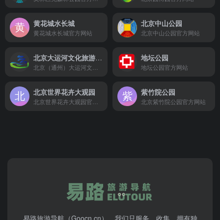
黄花城水长城
北京中山公园
黄花城水长城官方网站
北京中山公园官方网站
北京大运河文化旅游景区
地坛公园
北京（通州）大运河文化旅游景区官方网站
地坛公园官方网站
北京世界花卉大观园
紫竹院公园
北京世界花卉大观园官方网站
北京紫竹院公园官方网站
易路旅游导航（Goocn.cn），我们只服务、收集、拥有独