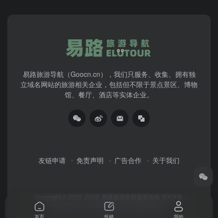
易路旅游导航（Goocn.cn），我们只服务、收集、拥有独
立域名网站的旅游相关企业，包括但不限于景点景区、博物
馆、餐厅、酒店等实体企业。
友链申请
免责声明
广告合作
关于我们
Copyright © 2022 -
2023
易路旅游导航版权所有
京ICP备
06051554号-1
京公网安备11010802043200
首页
投稿
我的