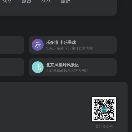
乐多港·卡乐星球
北京乐多港·卡乐星球官方网站
北京凤凰岭风景区
北京凤凰岭风景区官方网站
关注公众号