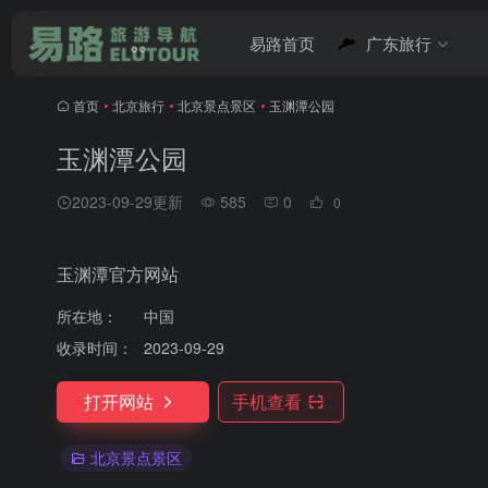
易路首页
广东旅行
首页
•
北京旅行
•
北京景点景区
•
玉渊潭公园
玉渊潭公园
2023-09-29更新
585
0
0
玉渊潭官方网站
所在地：
中国
收录时间：
2023-09-29
打开网站
手机查看
北京景点景区