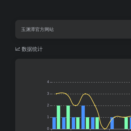
玉渊潭官方网站
数据统计