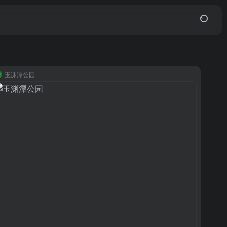
玉渊潭公园