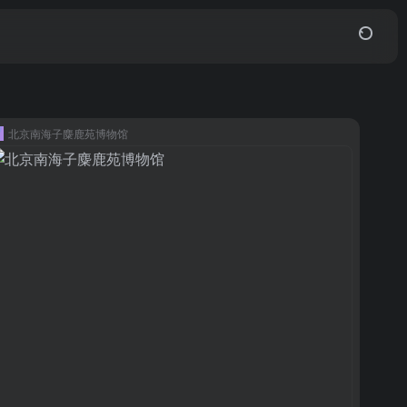
北京南海子麋鹿苑博物馆