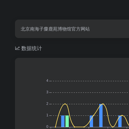
北京南海子麋鹿苑博物馆官方网站
数据统计