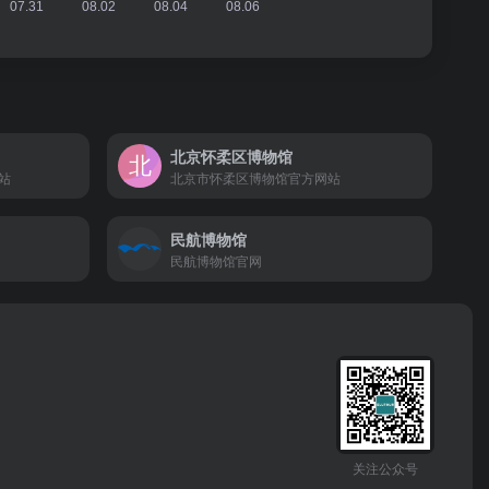
北京怀柔区博物馆
站
北京市怀柔区博物馆官方网站
民航博物馆
民航博物馆官网
关注公众号