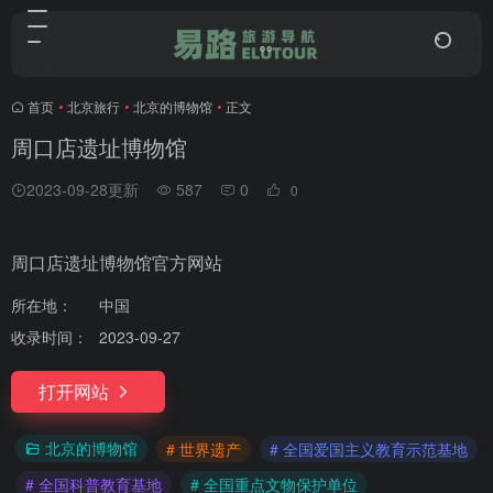
首页
•
北京旅行
•
北京的博物馆
•
正文
周口店遗址博物馆
2023-09-28更新
587
0
0
周口店遗址博物馆官方网站
所在地：
中国
收录时间：
2023-09-27
打开网站
北京的博物馆
# 世界遗产
# 全国爱国主义教育示范基地
# 全国科普教育基地
# 全国重点文物保护单位