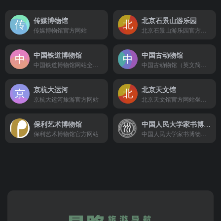
传媒博物馆
北京石景山游乐园
传媒博物馆官方网站
北京石景山游乐园官方网站
中国铁道博物馆
中国古动物馆
中国铁道博物馆网站全面及时介绍馆藏文物,展览,社教活动,学术研究,文创产品等各项内容，传播铁路科技知识，让社会大众了解中国铁路的发展情况，了解中国铁路的历史与科技发展，是宣传中国铁路发展成就、展现中国铁路发展历程的重要窗口
中国古动物馆（英文简称PMC）是中国科学院古脊椎动物与古人类研究所创建的，中国第一家以古生物化石为载体，系统普及古生物学、古生态学、古人类学及进化论知识的国家级自然科学类专题博物馆，也是目前亚洲最大的古动物博物馆。
京杭大运河
北京天文馆
京杭大运河旅游官方网站
北京天文馆官方网站坐落于北京市西城区西直门外大街138号，占地面积20,000平方米，建筑面积26,000平方米，于1957年正式对外开放，是我国第一座大型天文馆，也是当时亚洲大陆第一座大型天文馆。五十多年来，北京天文馆以其独特的演示手段，吸引了一代又一代的观众。现为国家AAAA级旅游景区。
保利艺术博物馆
中国人民大学家书博物馆
保利艺术博物馆官方网站
中国人民大学家书博物馆官方网站