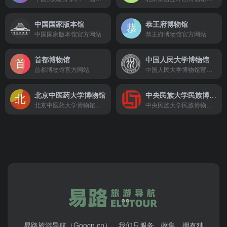
中国国家版本馆
恭王府博物馆
中国国家版本馆官方网站
恭王府博物馆官方网站
首都博物馆
中国人民大学博物馆
首都博物馆官方网站
中国人民大学博物馆官方网站
北京中医药大学博物馆
中央民族大学民族博物馆
北京中医药大学博物馆官方网站
中央民族大学民族博物馆官方网站
易路旅游导航（Goocn.cn），我们只服务、收集、拥有独