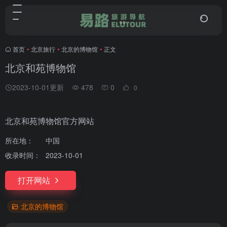
首页
•
北京旅行
•
北京的博物馆
•
正文
北京和苑博物馆
2023-10-01更新
478
0
0
北京和苑博物馆官方网站
所在地：
中国
收录时间：
2023-10-01
打开网站
北京的博物馆