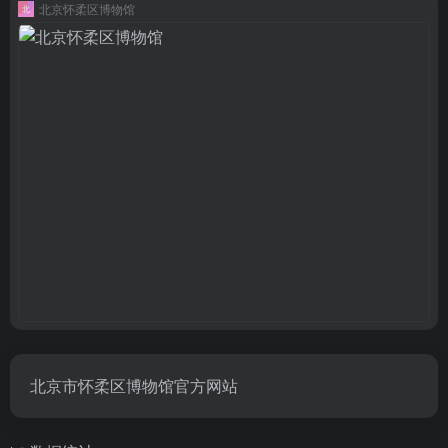
北京怀柔区博物馆
北京市怀柔区博物馆官方网站