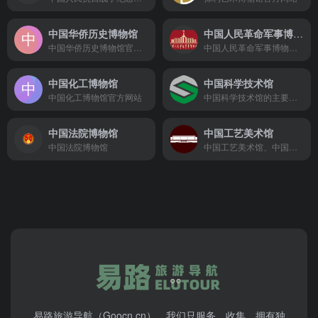
中国华侨历史博物馆
中国人民革命军事博物馆
中国华侨历史博物馆官方网站
中国人民革命军事博物馆是中国第一个综合类军事博物馆，位于北京市复兴路9号。展览大楼1958年10月兴建，1959年7月建成，1960年8月1日正式开放，是向国庆10周年献礼的首都十大建筑之一。
中国化工博物馆
中国科学技术馆
中国化工博物馆官方网站
中国科学技术馆的主要教育形式为展览教育，通过科学性、知识性、趣味性相结合的展览内容和参与互动的形式，不仅普及科学知识，而且注重培养观众的科学思想、科学方法和科学精神。
中国法院博物馆
中国工艺美术馆
中国法院博物馆
中国工艺美术馆、中国非物质文化遗产馆
易路旅游导航（Goocn.cn），我们只服务、收集、拥有独