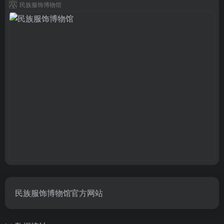
民族服饰博物馆
民族服饰博物馆官方网站