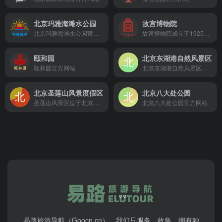
北京玛雅海滩水公园
故宫博物院
北京玛雅海滩水公园官方网站
故宫博物院成立于1925年10月10日，是以明清两代皇宫和宫廷旧藏文物为基础建立起来的大型综合性古代艺术博物馆，是世界文化遗产地、全国重点文物保护单位和爱国主义教育示范基地。
颐和园
北京东湖港自然风景区
颐和园官方网站
北京东湖港自然风景区官方网站
北京圣莲山风景度假区
北京八大处公园
圣莲山风景区位于北京房山区史家营柳林水村圣米石塘，圣莲山因形似一朵盛开的莲花而得名圣莲山，圣莲山上有天下第一老子像、圣泉寺、蟠桃宫、真武庙、玉皇庙等，一峰分两院，佛道两重天是圣莲山的独特景观。
北京八大处公园官方网站
易路旅游导航（Goocn.cn），我们只服务、收集、拥有独