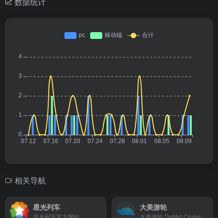
数据统计
相关导航
星光列车
大美游轮
星光列车官方网站
大美游轮 DaMei Cruise 官方网站