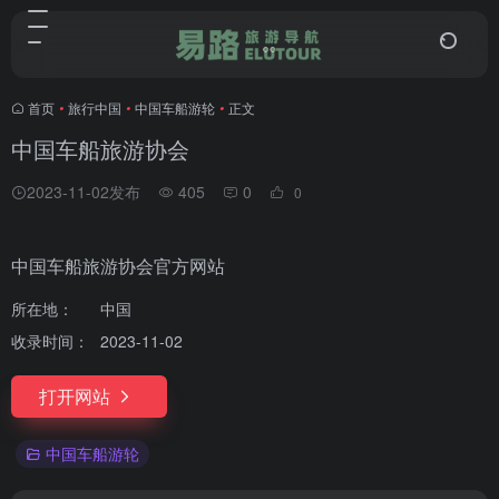
首页
•
旅行中国
•
中国车船游轮
•
正文
中国车船旅游协会
2023-11-02发布
405
0
0
中国车船旅游协会官方网站
所在地：
中国
收录时间：
2023-11-02
打开网站
中国车船游轮