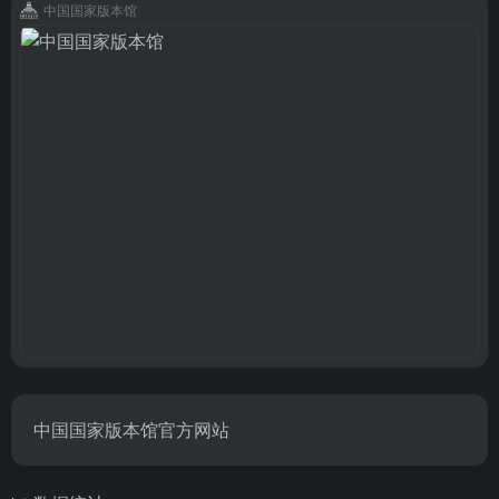
中国国家版本馆
中国国家版本馆官方网站