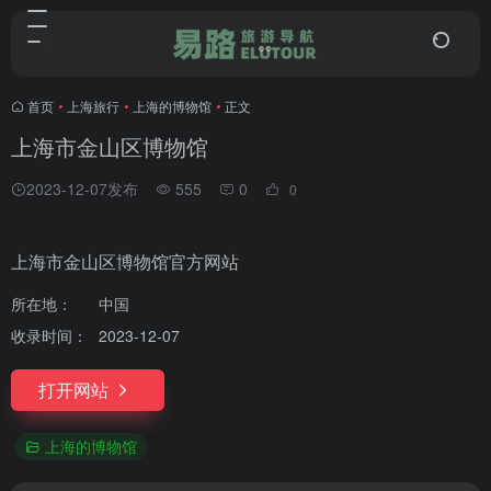
首页
•
上海旅行
•
上海的博物馆
•
正文
上海市金山区博物馆
2023-12-07发布
555
0
0
上海市金山区博物馆官方网站
所在地：
中国
收录时间：
2023-12-07
打开网站
上海的博物馆