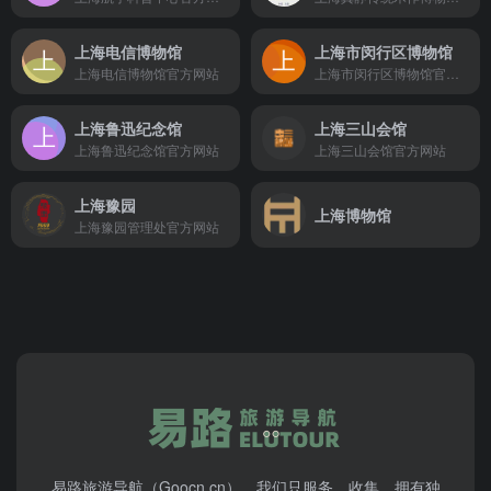
上海电信博物馆
上海市闵行区博物馆
上海电信博物馆官方网站
上海市闵行区博物馆官方网站
上海鲁迅纪念馆
上海三山会馆
上海鲁迅纪念馆官方网站
上海三山会馆官方网站
上海豫园
上海博物馆
上海豫园管理处官方网站
易路旅游导航（Goocn.cn），我们只服务、收集、拥有独