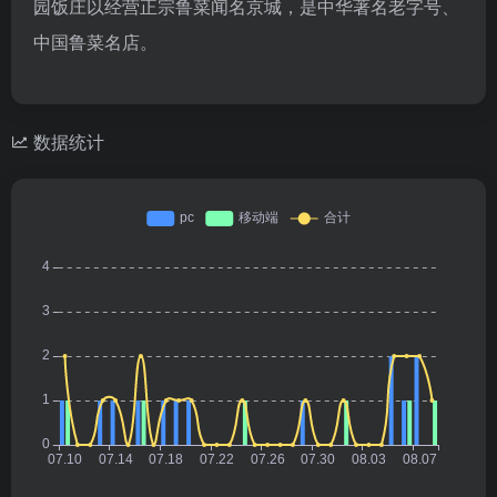
园饭庄以经营正宗鲁菜闻名京城，是中华著名老字号、
中国鲁菜名店。
数据统计