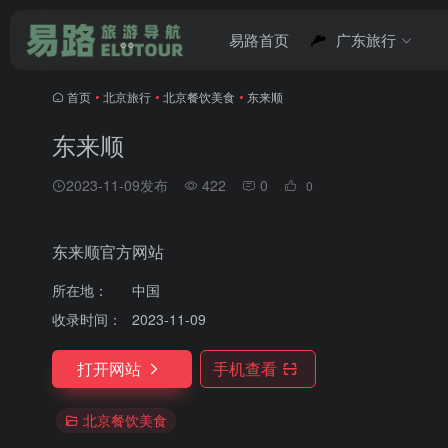
易路首页
广东旅行
首页
•
北京旅行
•
北京餐饮美食
•
东来顺
东来顺
2023-11-09发布
422
0
0
东来顺官方网站
所在地：
中国
收录时间：
2023-11-09
打开网站
手机查看
北京餐饮美食