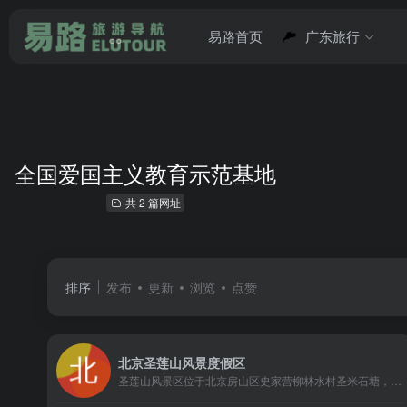
易路首页
广东旅行
全国爱国主义教育示范基地
共 2 篇网址
排序
发布
更新
浏览
点赞
北京圣莲山风景度假区
圣莲山风景区位于北京房山区史家营柳林水村圣米石塘，圣莲山因形似一朵盛开的莲花而得名圣莲山，圣莲山上有天下第一老子像、圣泉寺、蟠桃宫、真武庙、玉皇庙等，一峰分两院，佛道两重天是圣莲山的独特景观。