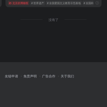
AAA 景区
北京的博物馆
# 世界遗产
# 全国爱国主义教育示范基地
# 全国科普教育基地
没有了
友链申请
免责声明
广告合作
关于我们