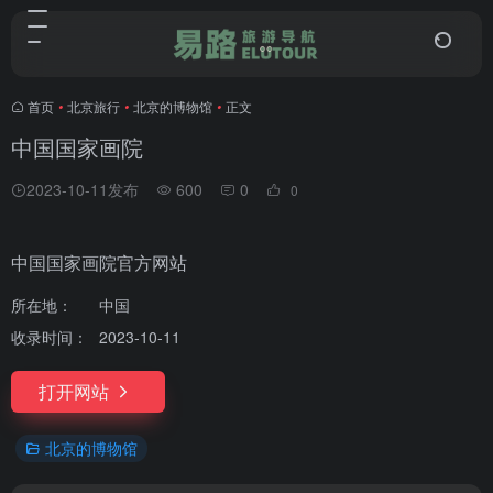
首页
•
北京旅行
•
北京的博物馆
•
正文
中国国家画院
2023-10-11发布
600
0
0
中国国家画院官方网站
所在地：
中国
收录时间：
2023-10-11
打开网站
北京的博物馆