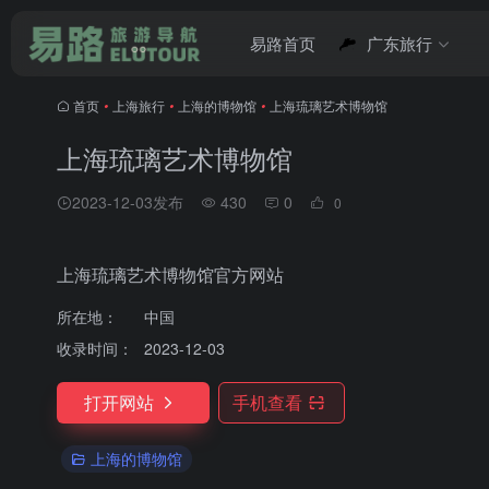
易路首页
广东旅行
首页
•
上海旅行
•
上海的博物馆
•
上海琉璃艺术博物馆
上海琉璃艺术博物馆
2023-12-03发布
430
0
0
上海琉璃艺术博物馆官方网站
所在地：
中国
收录时间：
2023-12-03
打开网站
手机查看
上海的博物馆