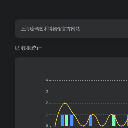
上海琉璃艺术博物馆官方网站
数据统计