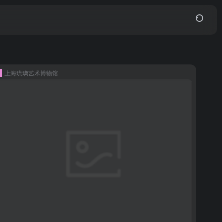
上海琉璃艺术博物馆