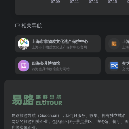
相关导航
上海市非物质文化遗产保护中心
上
上海市非物质文化遗产保护中心官网
上海
四海壶具博物馆
交
四海壶具博物馆官方网站
交大
易路旅游导航（Goocn.cn），我们只服务、收集、拥有独立域名
网站的旅游相关企业，包括但不限于景点景区、博物馆、餐厅、酒
店等实体企业。